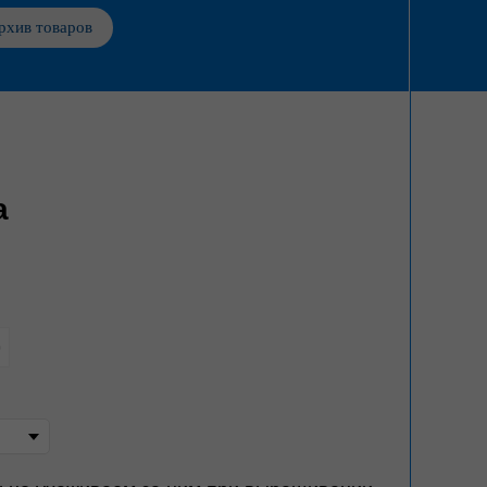
рхив товаров
a
р