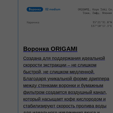
Воронка ORIGAMI
Создана для поддержания идеальной
скорости экстракции – не слишком
быстрой, не слишком медленной.
Благодаря уникальной форме дриппера
между стенками воронки и бумажным
фильтром создается воздушный канал,
который насыщает кофе кислородом и
стабилизируют скорость пролива воды
для идеального извлечения вкуса и