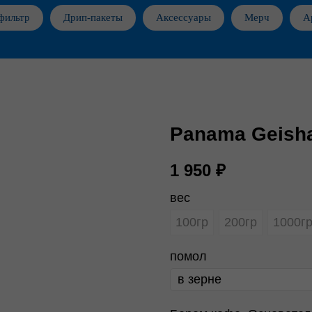
фильтр
Дрип-пакеты
Аксессуары
Мерч
А
Panama Geish
1 950
₽
вес
100гр
200гр
1000г
помол