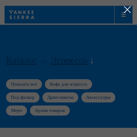
III
Каталог
→
Эспрессо
↓
Показать всё
Кофе для эспрессо
Под фильтр
Дрип-пакеты
Аксессуары
Мерч
Архив товаров