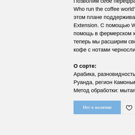
Позволим себе перефра
Who run the coffee wor
этом плане поддержива
Extension. С помощью
помощь в фермерском х
теперь мы расширим сво
кофе с нотами черносли
О сорте:
Арабика, разновидность
Руанда, регион Камоньи
Метод обработки: мытая
Нет в наличии