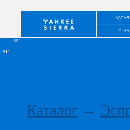
КАТАЛ
О НА
39°
51°
Каталог
→
Эсп