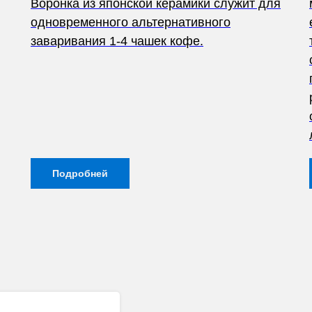
Воронка из японской керамики служит для
одновременного альтернативного
заваривания 1-4 чашек кофе.
Подробней