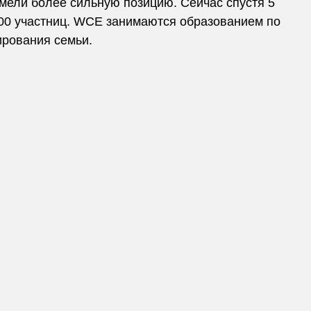
мели более сильную позицию. Сейчас спустя 5
700 участниц. WCE занимаются образованием по
ирования семьи.