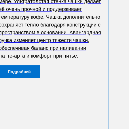
мере. Ультратолстая стенка чашки делает
её очень прочной и поддерживает
температуру кофе. Чашка дополнительно
сохраняет тепло благодаря конструкции с
пространством в основании. Авангардная
ручка изменяет центр тяжести чашки,
обеспечивая баланс при наливании
латте-арта и комфорт при питье.
Подробней