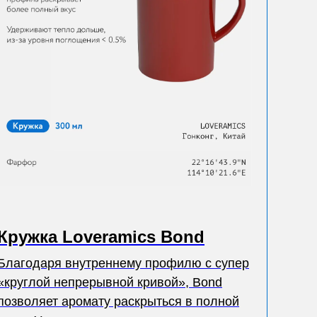
Кружка Loveramics Bond
Благодаря внутреннему профилю с супер
«круглой непрерывной кривой», Bond
позволяет аромату раскрыться в полной