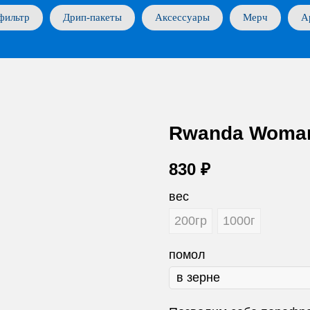
фильтр
Дрип-пакеты
Аксессуары
Мерч
А
Rwanda Woman
830
₽
вес
200гр
1000г
помол