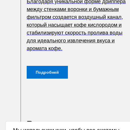
Благодаря уникальной форме дриппера
между стенками воронки и бумажным
фильтром создается воздушный канал,
который насыщает кофе кислородом и
стабилизируют скорость пролива воды
для идеального извлечения вкуса и
аромата кофе.
Подробней
Ваши впечатления