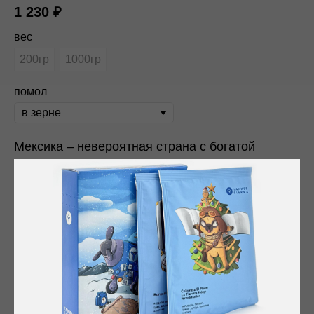
1 230
₽
вес
200гр
1000гр
помол
Мексика – невероятная страна с богатой
культурой и уникальными традициями. Именно
здесь производят самое большое количество
декафа, экспортируя его по всему миру! При
декофеинизации удаляется до 99% кофеина, а
значит его можно пить в любое время суток, не
беспокоясь о качестве сна. При этом вкус
остается таким же ярким и насыщенным – в
нашем лоте можно почувствовать ноты желтых