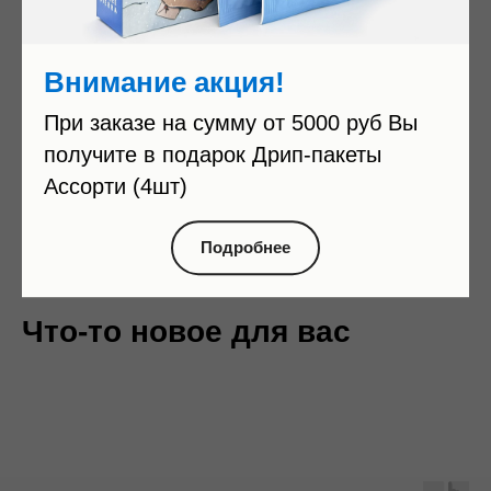
фруктов, апельсина, сухофруктов и выпечки.
Нет в наличии
Внимание акция!
При заказе на сумму от 5000 руб Вы
получите в подарок Дрип-пакеты
Ассорти (4шт)
Подробнее
Что-то новое для вас