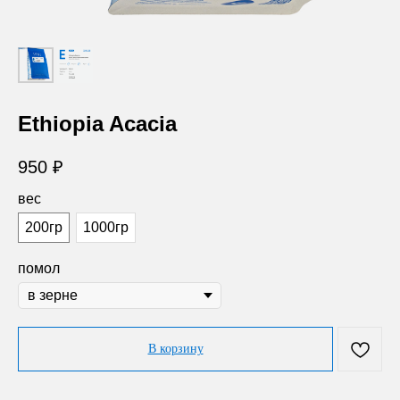
Ethiopia Acacia
950
₽
вес
200гр
1000гр
помол
В корзину