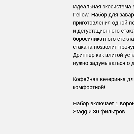
Идеальная экосистема е
Fellow. Набор для зава
приготовления одной п
и дегустационного стака
боросиликатного стекл
стакана позволит прочу
Дриппер как влитой уст
нужно задумываться о 
Кофейная вечеринка дл
комфортной!
Набор включает 1 воронк
Stagg и 30 фильтров.