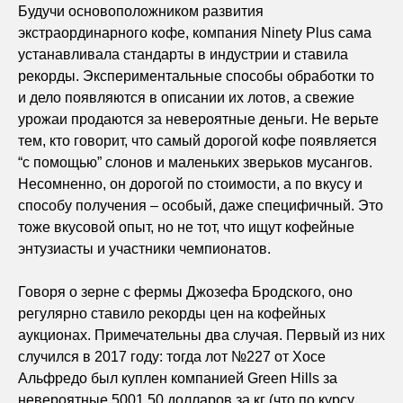
Будучи основоположником развития
экстраординарного кофе, компания Ninety Plus сама
устанавливала стандарты в индустрии и ставила
рекорды. Экспериментальные способы обработки то
и дело появляются в описании их лотов, а свежие
урожаи продаются за невероятные деньги. Не верьте
тем, кто говорит, что самый дорогой кофе появляется
“с помощью” слонов и маленьких зверьков мусангов.
Несомненно, он дорогой по стоимости, а по вкусу и
способу получения – особый, даже специфичный. Это
тоже вкусовой опыт, но не тот, что ищут кофейные
энтузиасты и участники чемпионатов.
Говоря о зерне с фермы Джозефа Бродского, оно
регулярно ставило рекорды цен на кофейных
аукционах. Примечательны два случая. Первый из них
случился в 2017 году: тогда лот №227 от Хосе
Альфредо был куплен компанией Green Hills за
невероятные 5001,50 долларов за кг (что по курсу