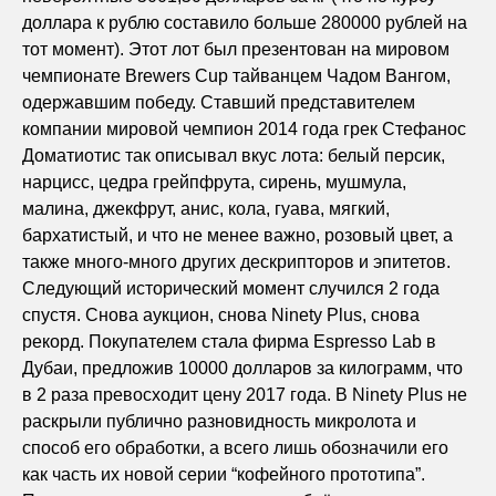
доллара к рублю составило больше 280000 рублей на
тот момент). Этот лот был презентован на мировом
чемпионате Brewers Cup тайванцем Чадом Вангом,
одержавшим победу. Ставший представителем
компании мировой чемпион 2014 года грек Стефанос
Доматиотис так описывал вкус лота: белый персик,
нарцисс, цедра грейпфрута, сирень, мушмула,
малина, джекфрут, анис, кола, гуава, мягкий,
бархатистый, и что не менее важно, розовый цвет, а
также много-много других дескрипторов и эпитетов.
Следующий исторический момент случился 2 года
спустя. Снова аукцион, снова Ninety Plus, снова
рекорд. Покупателем стала фирма Espresso Lab в
Дубаи, предложив 10000 долларов за килограмм, что
в 2 раза превосходит цену 2017 года. В Ninety Plus не
раскрыли публично разновидность микролота и
способ его обработки, а всего лишь обозначили его
как часть их новой серии “кофейного прототипа”.