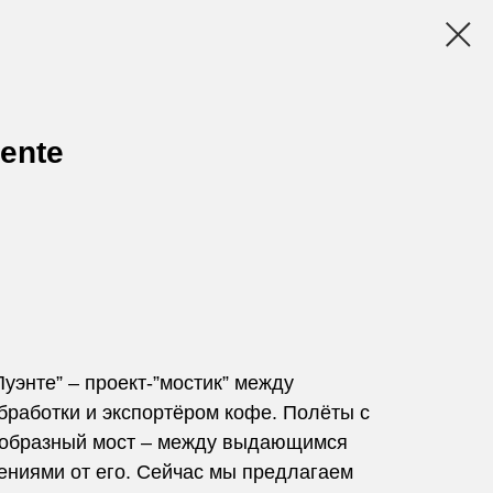
ente
Пуэнте” – проект-”мостик” между
бработки и экспортёром кофе. Полёты с
оеобразный мост – между выдающимся
ениями от его. Сейчас мы предлагаем