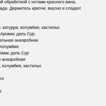
й обработкой с нотами красного вина,
ада. Держитесь крепче, вкусно и сладко!
 катурра, колумбия, кастильо.
 Аромас дель Сур.
альная анаэробная.
 Колумбия
ромас дель Сур
я анаэробная
, колумбия, кастильо
го
5